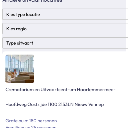
Locatietypes
Select content
Regio
Select content
Type uitvaart
Select content
Crematorium en Uitvaartcentrum Haarlemmermeer
Hoofdweg Oostzijde 1100 2153LN Nieuw Vennep
Grote aula: 180 personen
Familieaula: 25 personen