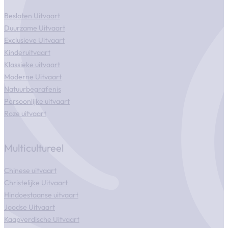
Besloten Uitvaart
Duurzame Uitvaart
Exclusieve Uitvaart
Kinderuitvaart
Klassieke uitvaart
Moderne Uitvaart
Natuurbegrafenis
Persoonlijke uitvaart
Roze uitvaart
Multicultureel
Chinese uitvaart
Christelijke Uitvaart
Hindoestaanse uitvaart
Joodse Uitvaart
Kaapverdische Uitvaart