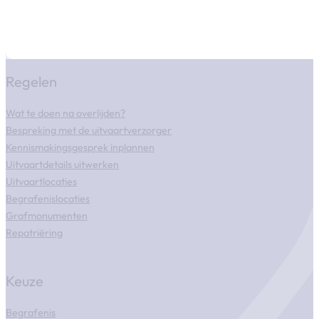
Regelen
Wat te doen na overlijden?
Bespreking met de uitvaartverzorger
Kennismakingsgesprek inplannen
Uitvaartdetails uitwerken
Uitvaartlocaties
Begrafenislocaties
Grafmonumenten
Repatriëring
Keuze
Begrafenis