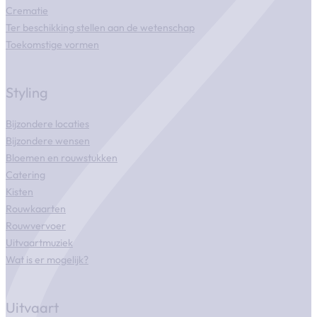
Crematie
Ter beschikking stellen aan de wetenschap
Toekomstige vormen
Styling
Bijzondere locaties
Bijzondere wensen
Bloemen en rouwstukken
Catering
Kisten
Rouwkaarten
Rouwvervoer
Uitvaartmuziek
Wat is er mogelijk?
Uitvaart