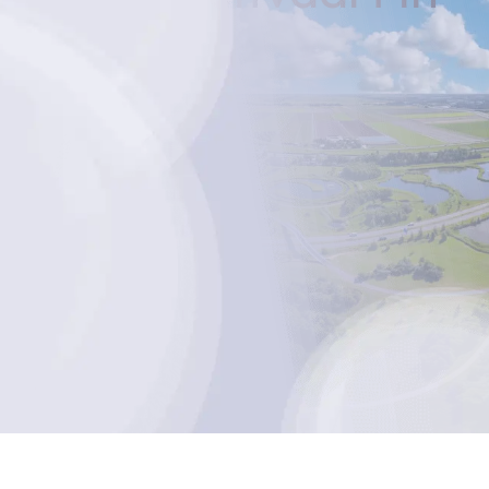
ht en toewijding.
aan je zijde bij elk afscheid.
, ongeacht de kosten.
t voor je klaar.
 polis is welkom.