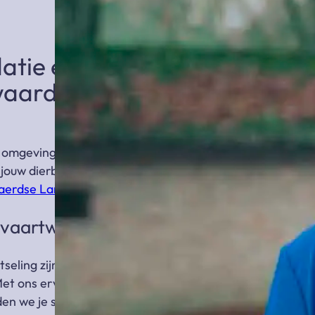
ie en uitvaartcentrum in
waard
mgeving zijn er verschillende mooie uitvaartcentra
 jouw dierbare en voor de
begrafenis
of
crematie
aerdse Landen
.
itvaartwensen
tseling zijn. Soms zijn er vooraf wensen vastgelegd,
Met ons ervaren en toegewijde
team van
en we je stap voor stap bij het vormgeven van een