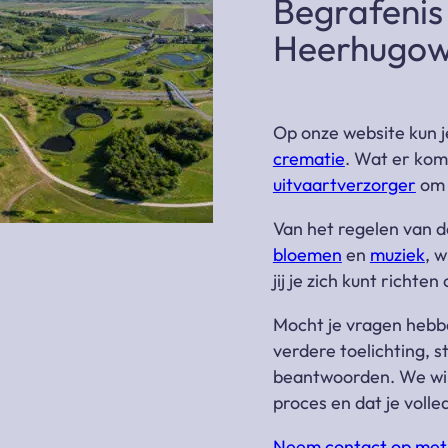
Begrafenis 
Heerhugo
Op onze website kun j
crematie
. Wat er komt
uitvaartverzorger
om
Van het regelen van d
bloemen
en
muziek
, 
jij je zich kunt richt
Mocht je vragen hebb
verdere toelichting, s
beantwoorden. We wille
proces en dat je voll
Neem contact op met