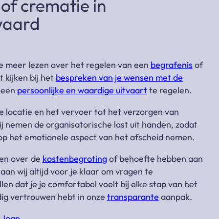
of crematie in
waard
e meer lezen over het regelen van een
begrafenis
of
 kijken bij het
bespreken van je wensen met de
 een
persoonlijke en waardige uitvaart
te regelen.
e locatie en het vervoer tot het verzorgen van
wij nemen de organisatorische last uit handen, zodat
en op het emotionele aspect van het afscheid nemen.
en over de
kostenbegroting
of behoefte hebben aan
taan wij altijd voor je klaar om vragen te
n dat je je comfortabel voelt bij elke stap van het
edig vertrouwen hebt in onze
transparante
aanpak.
 Joan