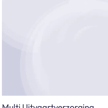
Heerhugowaard
Iedereen verdient een persoonlijk en liefdevol afscheid.
Wij staan in heel Noord-Holland klaar met zorg, aandac
Persoonlijke begeleiding van begin tot eind
Als familiebedrijf (moeder en dochter) staan wij zelf 
Uitvaart voor elk budget
Wij denken met je mee, zodat elke wens mogelijk is
Met aandacht en toewijding
Altijd een vast aanspreekpunt, wij staan dag en nach
Nu bellen 06 4420 6020
Whatsapp
>
Altijd vrije keuze, jouw wensen staan voorop.
>
Elke
Multi Uitvaartverzorging