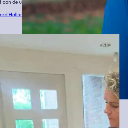
t aan de unieke persoonlijkheid van jouw dierbare.
oord Holland
Joan en Natascha van Multi Uitvaartverzorging