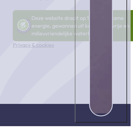
Deze website draait op 100% duurzame
energie, gewonnen uit kooldioxidevrije en
milieuvriendelijke waterkracht..
Privacy & cookies