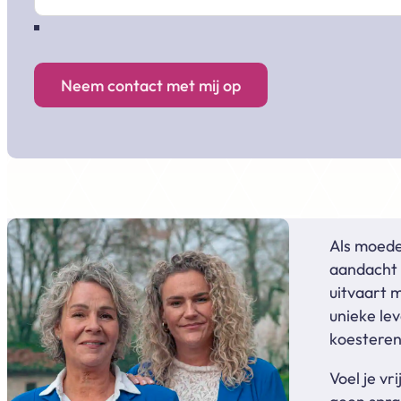
Neem contact met mij op
Als moede
aandacht e
uitvaart m
unieke le
koesteren
Voel je vr