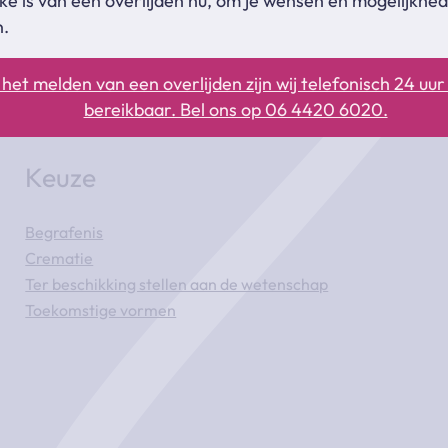
ke is van een overlijden nu, om je wensen en mogelijkhe
n.
het melden van een overlijden zijn wij telefonisch 24 uu
bereikbaar. Bel ons op 06 4420 6020.
Keuze
Begrafenis
Crematie
Ter beschikking stellen aan de wetenschap
Toekomstige vormen