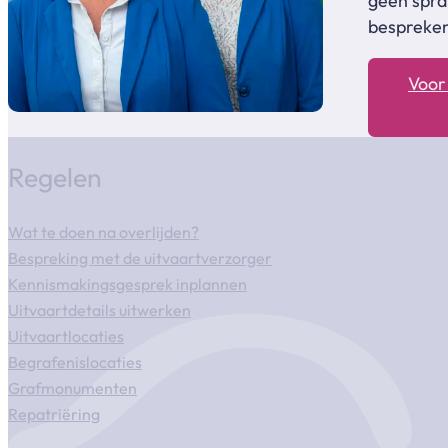
geen spra
bespreke
Voor 
Regelen
Wat te doen na overlijden?
Bespreking met de uitvaartverzorger
Kennismakingsgesprek inplannen
Uitvaartdetails uitwerken
Uitvaartlocaties
Begrafenislocaties
Grafmonumenten
Repatriëring