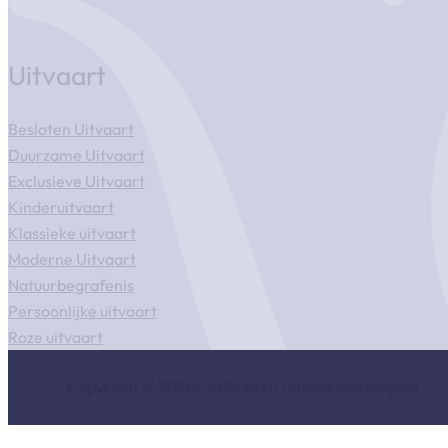
Uitvaart
Besloten Uitvaart
Duurzame Uitvaart
Exclusieve Uitvaart
Kinderuitvaart
Klassieke uitvaart
Moderne Uitvaart
Natuurbegrafenis
Persoonlijke uitvaart
Roze uitvaart
Copyright © 2020-2026 Multi Uitvaartverzorging