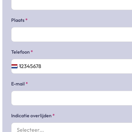
Plaats
*
Telefoon
*
E-mail
*
Indicatie overlijden
*