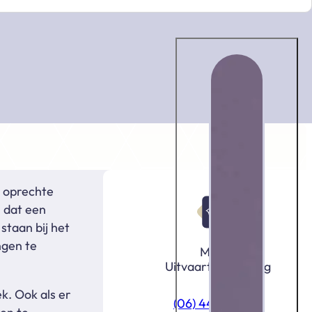
 oprechte
n dat een
staan bij het
ngen te
MULTI
Uitvaartverzorging
. Ook als er
(06) 4420 6020