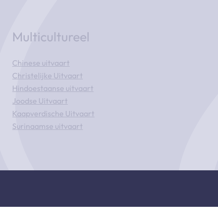
Multicultureel
Chinese uitvaart
Christelijke Uitvaart
Hindoestaanse uitvaart
Joodse Uitvaart
Kaapverdische Uitvaart
Surinaamse uitvaart