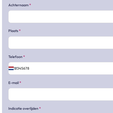
Achternaam
*
Plaats
*
Telefoon
*
E-mail
*
Indicatie overlijden
*