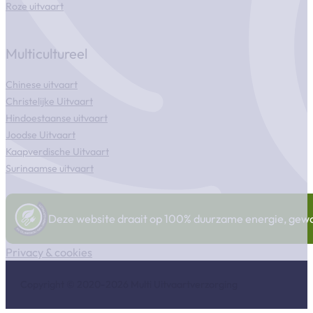
Roze uitvaart
Multicultureel
Chinese uitvaart
Christelijke Uitvaart
Hindoestaanse uitvaart
Joodse Uitvaart
Kaapverdische Uitvaart
Surinaamse uitvaart
Deze website draait op 100% duurzame energie, gewonn
Privacy & cookies
Copyright © 2020-2026 Multi Uitvaartverzorging