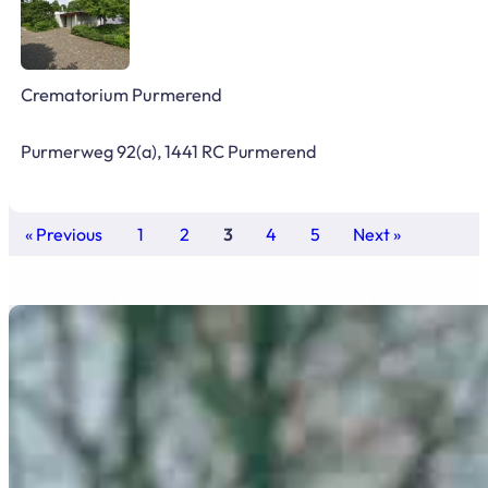
Crematorium Purmerend
Purmerweg 92(a), 1441 RC Purmerend
« Previous
1
2
3
4
5
Next »