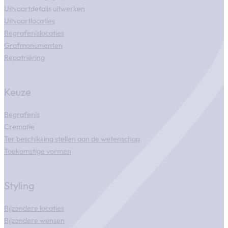
Uitvaartdetails uitwerken
Uitvaartlocaties
Begrafenislocaties
Grafmonumenten
Repatriëring
Keuze
Begrafenis
Crematie
Ter beschikking stellen aan de wetenschap
Toekomstige vormen
Styling
Bijzondere locaties
Bijzondere wensen