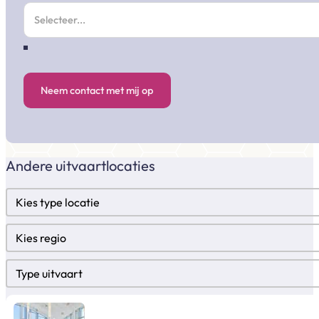
Neem contact met mij op
Andere uitvaartlocaties
Locatietypes
Select content
Regio
Select content
Type uitvaart
Select content