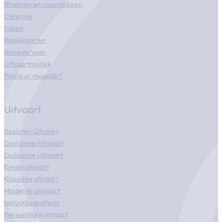
Bloemen en rouwstukken
Catering
Kisten
Rouwkaarten
Rouwvervoer
Uitvaartmuziek
Wat is er mogelijk?
Uitvaart
Besloten Uitvaart
Duurzame Uitvaart
Exclusieve Uitvaart
Kinderuitvaart
Klassieke uitvaart
Moderne Uitvaart
Natuurbegrafenis
Persoonlijke uitvaart