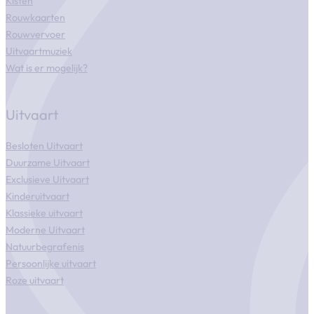
Kisten
Rouwkaarten
Rouwvervoer
Uitvaartmuziek
Wat is er mogelijk?
Uitvaart
Besloten Uitvaart
Duurzame Uitvaart
Exclusieve Uitvaart
Kinderuitvaart
Klassieke uitvaart
Moderne Uitvaart
Natuurbegrafenis
Persoonlijke uitvaart
Roze uitvaart