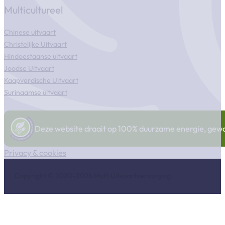
Multicultureel
Chinese uitvaart
Christelijke Uitvaart
Hindoestaanse uitvaart
Joodse Uitvaart
Kaapverdische Uitvaart
Surinaamse uitvaart
Deze website draait op 100% duurzame energie, gewonn
Privacy & cookies
Copyright © 2020-2026 Multi Uitvaartverzorging