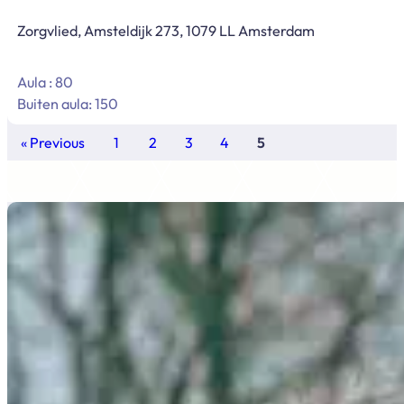
Zorgvlied, Amsteldijk 273, 1079 LL Amsterdam
Aula : 80
Buiten aula: 150
« Previous
1
2
3
4
5