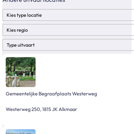
Locatietypes
Select content
Regio
Select content
Type uitvaart
Select content
Gemeentelijke Begraafplaats Westerweg
Westerweg 250, 1815 JK Alkmaar