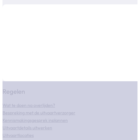
Regelen
Wat te doen na overlijden?
Bespreking met de uitvaartverzorger
Kennismakingsgesprek inplannen
Uitvaartdetails uitwerken
Uitvaartlocaties