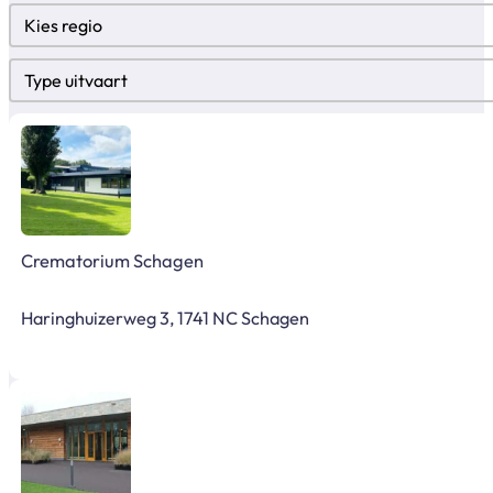
Regio
Select content
Type uitvaart
Select content
Crematorium Schagen
Haringhuizerweg 3, 1741 NC Schagen