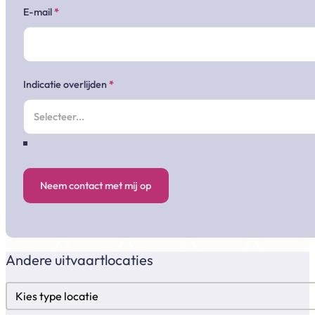
E-mail
*
Indicatie overlijden
*
Neem contact met mij op
Andere uitvaartlocaties
Locatietypes
Select content