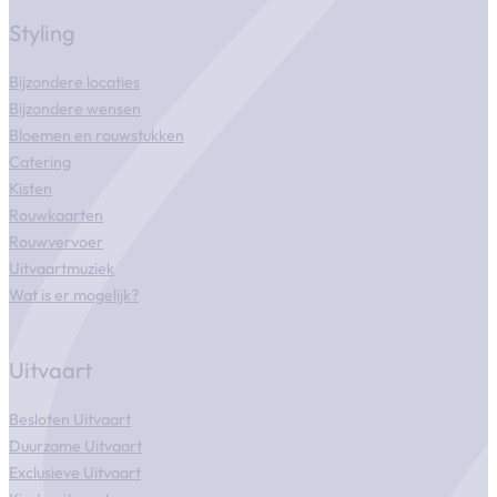
Styling
Bijzondere locaties
Bijzondere wensen
Bloemen en rouwstukken
Catering
Kisten
Rouwkaarten
Rouwvervoer
Uitvaartmuziek
Wat is er mogelijk?
Uitvaart
Besloten Uitvaart
Duurzame Uitvaart
Exclusieve Uitvaart