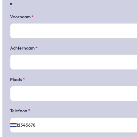
Voornaam
*
Achternaam
*
Plaats
*
Telefoon
*