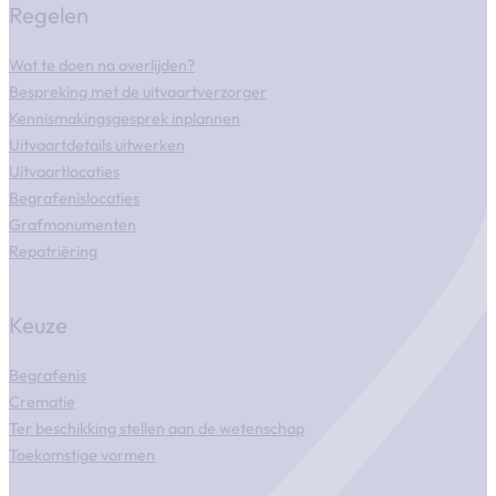
Regelen
Wat te doen na overlijden?
Bespreking met de uitvaartverzorger
Kennismakingsgesprek inplannen
Uitvaartdetails uitwerken
Uitvaartlocaties
Begrafenislocaties
Grafmonumenten
Repatriëring
Keuze
Begrafenis
Crematie
Ter beschikking stellen aan de wetenschap
Toekomstige vormen