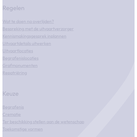
Regelen
Wat te doen na overlijden?
Bespreking met de uitvaartverzorger
Kennismakingsgesprek inplannen
Uitvaartdetails uitwerken
Uitvaartlocaties
Begrafenislocaties
Grafmonumenten
Repatriëring
Keuze
Begrafenis
Crematie
Ter beschikking stellen aan de wetenschap
Toekomstige vormen