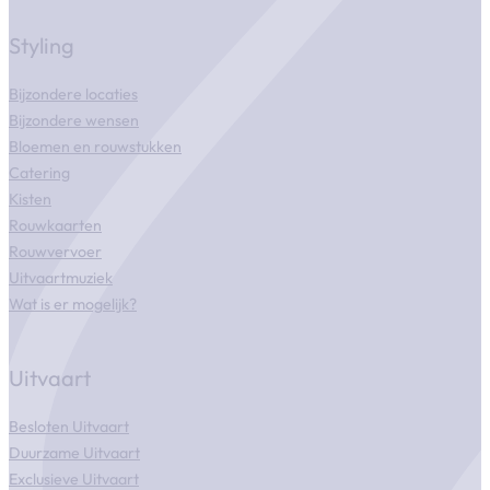
Styling
Bijzondere locaties
Bijzondere wensen
Bloemen en rouwstukken
Catering
Kisten
Rouwkaarten
Rouwvervoer
Uitvaartmuziek
Wat is er mogelijk?
Uitvaart
Besloten Uitvaart
Duurzame Uitvaart
Exclusieve Uitvaart