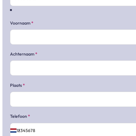
Voornaam
*
Achternaam
*
Plaats
*
Telefoon
*