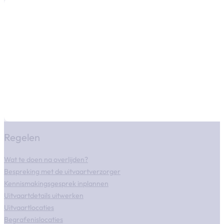
Regelen
Wat te doen na overlijden?
Bespreking met de uitvaartverzorger
Kennismakingsgesprek inplannen
Uitvaartdetails uitwerken
Uitvaartlocaties
Begrafenislocaties