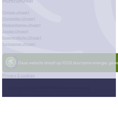
Multicultureel
Chinese uitvaart
Christelijke Uitvaart
Hindoestaanse uitvaart
Joodse Uitvaart
Kaapverdische Uitvaart
Surinaamse uitvaart
Deze website draait op 100% duurzame energie, gewonn
Privacy & cookies
Copyright © 2020-2026 Multi Uitvaartverzorging