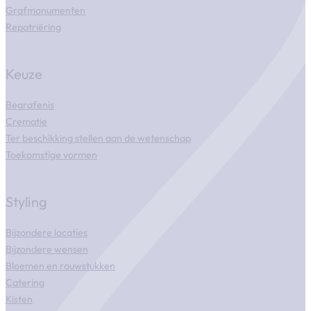
Grafmonumenten
Repatriëring
Keuze
Begrafenis
Crematie
Ter beschikking stellen aan de wetenschap
Toekomstige vormen
Styling
Bijzondere locaties
Bijzondere wensen
Bloemen en rouwstukken
Catering
Kisten