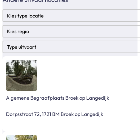
Locatietypes
Select content
Regio
Select content
Type uitvaart
Select content
Algemene Begraafplaats Broek op Langedijk
Dorpsstraat 72, 1721 BM Broek op Langedijk