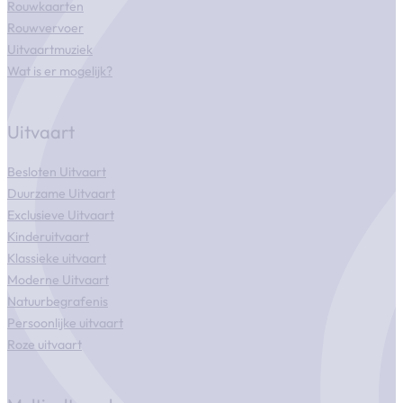
Rouwkaarten
Rouwvervoer
Uitvaartmuziek
Wat is er mogelijk?
Uitvaart
Besloten Uitvaart
Duurzame Uitvaart
Exclusieve Uitvaart
Kinderuitvaart
Klassieke uitvaart
Moderne Uitvaart
Natuurbegrafenis
Persoonlijke uitvaart
Roze uitvaart