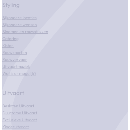
Styling
Bijzondere locaties
Bijzondere wensen
Bloemen en rouwstukken
Catering
Kisten
Rouwkaarten
Rouwvervoer
Uitvaartmuziek
Wat is er mogelijk?
Uitvaart
Besloten Uitvaart
Duurzame Uitvaart
Exclusieve Uitvaart
Kinderuitvaart