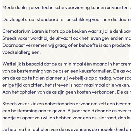
Mede dankzij deze technische voorziening kunnen uitvaarten o
De vleugel staat standaard ter beschikking voor hen die daarop
Crematorium Laren is trots op de keuken waar zij alle denkbare 
Steeds vaker wordt bij de uitvaart ook het leven gevierd en 
Daarnaast vernemen wij graag of er behoefte is aan producten
voedselallergieën.
Wettelijk is bepaald dat de as minimaal één maand in het cr
van de bestemming van de as en een keuzeformulier. De as wo
om de as op te halen plannen zij wekelijks op dinsdag, woensd
enige tijd kan zitten, het streven is naar maximaal drie weke
Aan het ophalen van de as zijn geen kosten verbonden. De as
Steeds vaker kiezen nabestaanden ervoor om zelf een bestemmin
een bestemming aan te geven. Bijvoorbeeld door de as over te 
beetje as apart zou willen hebben voor een as-sierraad, dan ku
Je hebt na het ophalen van de as eveneens de mogelijkheid om