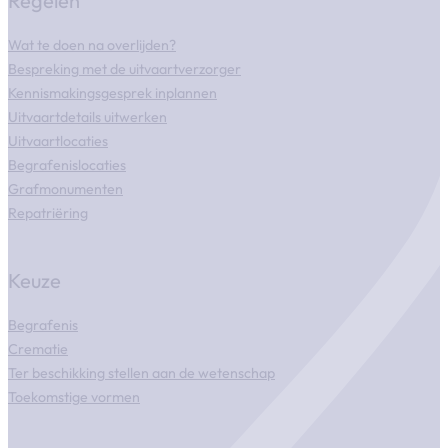
Regelen
Wat te doen na overlijden?
Bespreking met de uitvaartverzorger
Kennismakingsgesprek inplannen
Uitvaartdetails uitwerken
Uitvaartlocaties
Begrafenislocaties
Grafmonumenten
Repatriëring
Keuze
Begrafenis
Crematie
Ter beschikking stellen aan de wetenschap
Toekomstige vormen