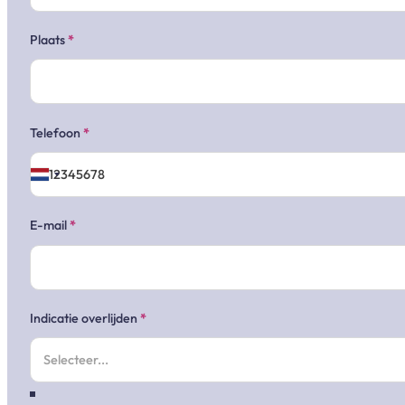
Plaats
*
Telefoon
*
E-mail
*
Indicatie overlijden
*