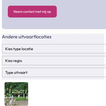
Neem contact met mij op
Andere uitvaartlocaties
Locatietypes
Select content
Regio
Select content
Type uitvaart
Select content