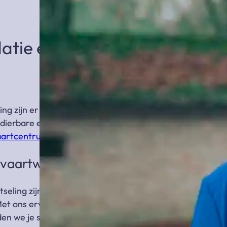
ie en uitvaartcentrum in
g zijn er verschillende mooie uitvaartcentra voor
 dierbare en voor de
begrafenis
of
crematie
zoals
aartcentrum Zaanstad
.
itvaartwensen
tseling zijn. Soms zijn er vooraf wensen vastgelegd,
Met ons ervaren en toegewijde
team van
en we je stap voor stap bij het vormgeven van een