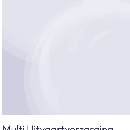
Zaandam
Iedereen verdient een persoonlijk en liefdevol afscheid.
Wij staan in heel Noord-Holland klaar met zorg, aandac
Persoonlijke begeleiding van begin tot eind
Als familiebedrijf (moeder en dochter) staan wij zelf 
Uitvaart voor elk budget
Wij denken met je mee, zodat elke wens mogelijk is
Met aandacht en toewijding
Altijd een vast aanspreekpunt, wij staan dag en nach
Nu bellen 06 4420 6020
Whatsapp
>
Altijd vrije keuze, jouw wensen staan voorop.
>
Elke
Multi Uitvaartverzorging