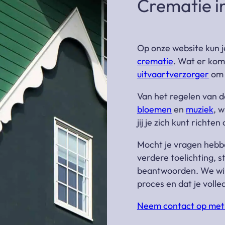
Crematie 
Op onze website kun j
crematie
. Wat er komt
uitvaartverzorger
om
Van het regelen van d
bloemen
en
muziek
, 
jij je zich kunt richt
Mocht je vragen hebb
verdere toelichting, s
beantwoorden. We wille
proces en dat je voll
Neem contact op met