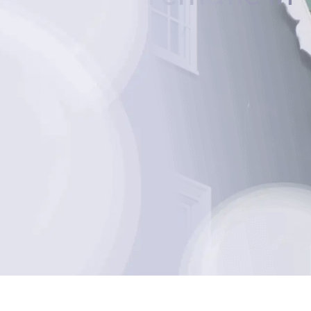
ht en toewijding.
aan je zijde bij elk afscheid.
, ongeacht de kosten.
t voor je klaar.
 polis is welkom.