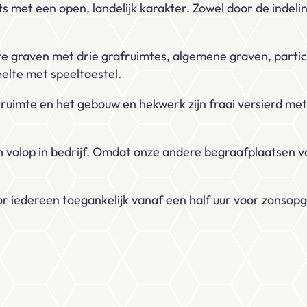
s met een open, landelijk karakter. Zowel door de indel
re graven met drie grafruimtes, algemene graven, particu
eelte met speeltoestel.
uimte en het gebouw en hekwerk zijn fraai versierd met
volop in bedrijf. Omdat onze andere begraafplaatsen vol
or iedereen toegankelijk vanaf een half uur voor zonsop