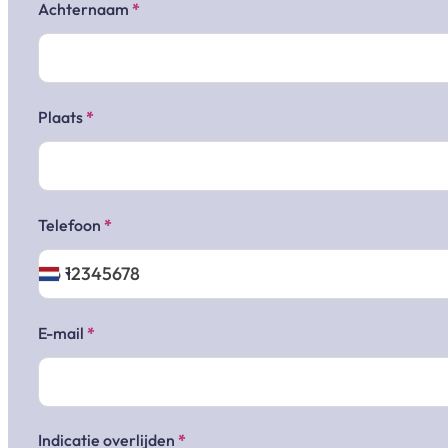
Achternaam
*
Plaats
*
Telefoon
*
E-mail
*
Indicatie overlijden
*