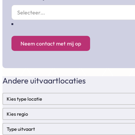
Neem contact met mij op
Andere uitvaartlocaties
Locatietypes
Select content
Regio
Select content
Type uitvaart
Select content