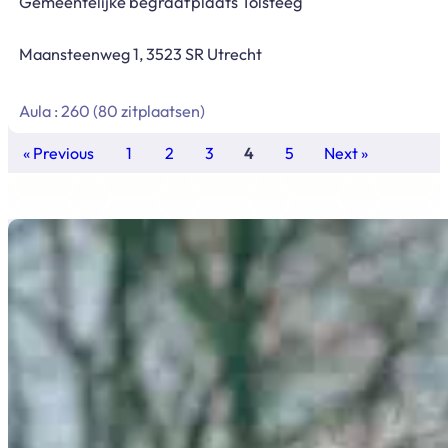
Gemeentelijke begraafplaats Tolsteeg
Maansteenweg 1, 3523 SR Utrecht
Aula : 260 (80 zitplaatsen)
« Previous
1
2
3
4
5
Next »