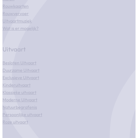
Rouwkaarten
Rouwvervoer
Uitvaartmuziek
Wat is er mogelijk?
Uitvaart
Besloten Uitvaart
Duurzame Uitvaart
Exclusieve Uitvaart
Kinderuitvaart
Klassieke uitvaart
Moderne Uitvaart
Natuurbegrafenis
Persoonlijke uitvaart
Roze uitvaart