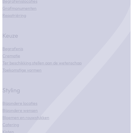
Begrafenislocaties
Grafmonumenten
Repatriëring
Keuze
Begrafenis
Crematie
Ter beschikking stellen aan de wetenschap
Toekomstige vormen
Styling
Bijzondere locaties
Bijzondere wensen
Bloemen en rouwstukken
Catering
Kisten