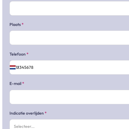
Plaats
*
Telefoon
*
E-mail
*
Indicatie overlijden
*