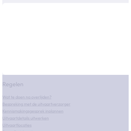
Regelen
Wat te doen na overlijden?
Bespreking met de uitvaartverzorger
Kennismakingsgesprek inplannen
Uitvaartdetails uitwerken
Uitvaartlocaties