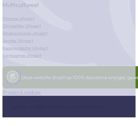
Multicultureel
Chinese uitvaart
Christelijke Uitvaart
Hindoestaanse uitvaart
Joodse Uitvaart
Kaapverdische Uitvaart
Surinaamse uitvaart
Deze website draait op 100% duurzame energie, gewonn
Privacy & cookies
Copyright © 2020-2026 Multi Uitvaartverzorging