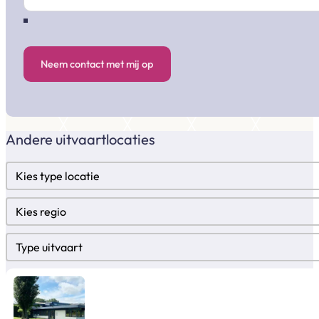
Neem contact met mij op
Andere uitvaartlocaties
Locatietypes
Select content
Regio
Select content
Type uitvaart
Select content