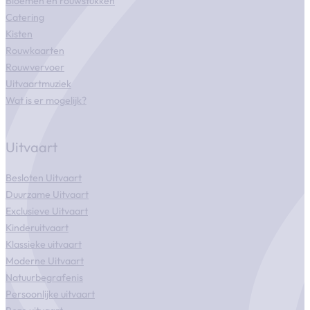
Bloemen en rouwstukken
Catering
Kisten
Rouwkaarten
Rouwvervoer
Uitvaartmuziek
Wat is er mogelijk?
Uitvaart
Besloten Uitvaart
Duurzame Uitvaart
Exclusieve Uitvaart
Kinderuitvaart
Klassieke uitvaart
Moderne Uitvaart
Natuurbegrafenis
Persoonlijke uitvaart