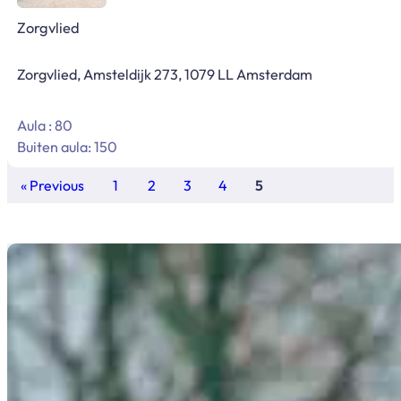
Zorgvlied
Zorgvlied, Amsteldijk 273, 1079 LL Amsterdam
Aula : 80
Buiten aula: 150
« Previous
1
2
3
4
5