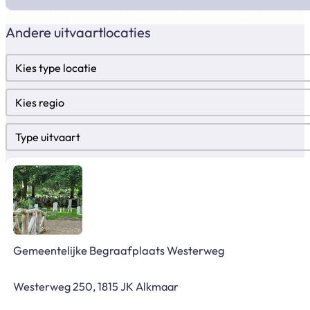
Andere uitvaartlocaties
Locatietypes
Select content
Regio
Select content
Type uitvaart
Select content
Gemeentelijke Begraafplaats Westerweg
Westerweg 250, 1815 JK Alkmaar