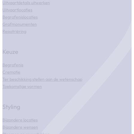
Uitvaartdetails uitwerken
Uitvaartlocaties
Begrafenislocaties
Grafmonumenten
Repatriëring
Keuze
Begrafenis
Crematie
Ter beschikking stellen aan de wetenschap
Toekomstige vormen
Styling
Bijzondere locaties
Bijzondere wensen